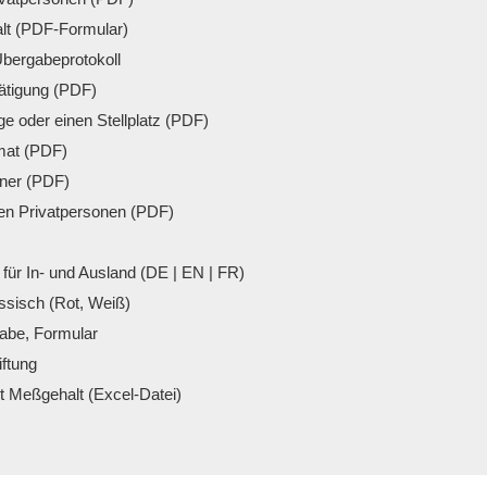
lt (PDF-Formular)
bergabeprotokoll
̈tigung (PDF)
ge oder einen Stellplatz (PDF)
mat (PDF)
dner (PDF)
en Privatpersonen (PDF)
für In- und Ausland (DE | EN | FR)
sisch (Rot, Weiß)
gabe, Formular
iftung
t Meßgehalt (Excel-Datei)