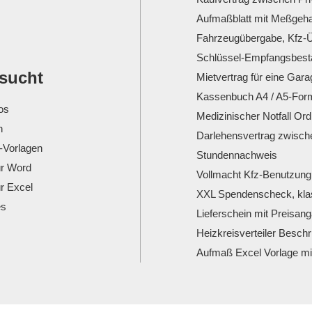
Aufmaßblatt mit Meßgeha
Fahrzeugübergabe, Kfz-Ü
Schlüssel-Empfangsbesta
esucht
Mietvertrag für eine Gara
Kassenbuch A4 / A5-For
os
Medizinischer Notfall Or
n
Darlehensvertrag zwisch
-Vorlagen
Stundennachweis
ür Word
Vollmacht Kfz-Benutzung 
ür Excel
XXL Spendenscheck, klas
es
Lieferschein mit Preisan
Heizkreisverteiler Beschr
Aufmaß Excel Vorlage mi