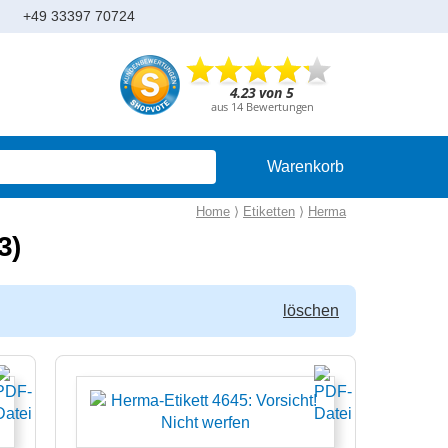
+49 33397 70724
Warenkorb
Home
⟩
Etiketten
⟩
Herma
3)
löschen