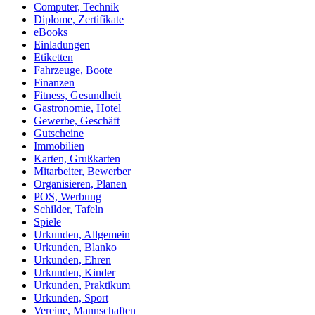
Computer, Technik
Diplome, Zertifikate
eBooks
Einladungen
Etiketten
Fahrzeuge, Boote
Finanzen
Fitness, Gesundheit
Gastronomie, Hotel
Gewerbe, Geschäft
Gutscheine
Immobilien
Karten, Grußkarten
Mitarbeiter, Bewerber
Organisieren, Planen
POS, Werbung
Schilder, Tafeln
Spiele
Urkunden, Allgemein
Urkunden, Blanko
Urkunden, Ehren
Urkunden, Kinder
Urkunden, Praktikum
Urkunden, Sport
Vereine, Mannschaften