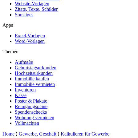
Website-Vorlagen
Zitate, Texte, Schilder
Sonstiges
Apps
Excel-Vorlagen
Word-Vorlagen
Themen
Aufmaße
Geburtstagsurkunden
Hochzeitsurkunden
Immobilie kaufen
Immobilie vermieten
Inventuren
Kasse
Poster & Plakate
Reinigungspläne
Spendenschecks
Wohnung vermieten
Vollmachten
Home
⟩
Gewerbe, Geschäft
⟩
Kalkulieren für Gewerbe