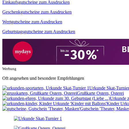
Einkaufsgutscheine zum Ausdrucken
Geschenkgutscheine zum Ausdrucken
Wertgutscheine zum Ausdrucken
Geburtstagsgutscheine zum Ausdrucken
Werbung
Oft angesehen und besondere Empfehlungen
Urkunde Skat-Turnier
Grußkarte Ostern, Osterei
Urkunde zu
Kinder Urku
Gutschein 'Theater, Maske