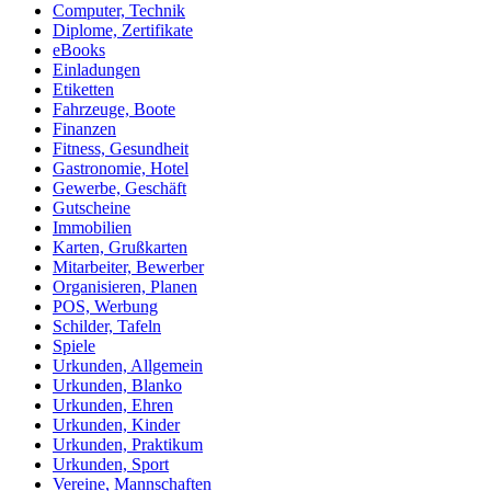
Computer, Technik
Diplome, Zertifikate
eBooks
Einladungen
Etiketten
Fahrzeuge, Boote
Finanzen
Fitness, Gesundheit
Gastronomie, Hotel
Gewerbe, Geschäft
Gutscheine
Immobilien
Karten, Grußkarten
Mitarbeiter, Bewerber
Organisieren, Planen
POS, Werbung
Schilder, Tafeln
Spiele
Urkunden, Allgemein
Urkunden, Blanko
Urkunden, Ehren
Urkunden, Kinder
Urkunden, Praktikum
Urkunden, Sport
Vereine, Mannschaften