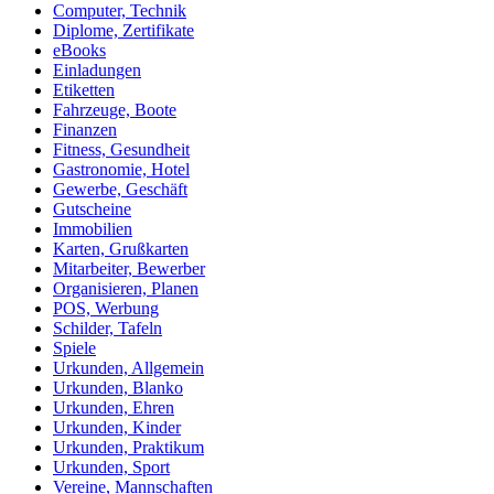
Computer, Technik
Diplome, Zertifikate
eBooks
Einladungen
Etiketten
Fahrzeuge, Boote
Finanzen
Fitness, Gesundheit
Gastronomie, Hotel
Gewerbe, Geschäft
Gutscheine
Immobilien
Karten, Grußkarten
Mitarbeiter, Bewerber
Organisieren, Planen
POS, Werbung
Schilder, Tafeln
Spiele
Urkunden, Allgemein
Urkunden, Blanko
Urkunden, Ehren
Urkunden, Kinder
Urkunden, Praktikum
Urkunden, Sport
Vereine, Mannschaften