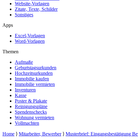
Website-Vorlagen
Zitate, Texte, Schilder
Sonstiges
Apps
Excel-Vorlagen
Word-Vorlagen
Themen
Aufmaße
Geburtstagsurkunden
Hochzeitsurkunden
Immobilie kaufen
Immobilie vermieten
Inventuren
Kasse
Poster & Plakate
Reinigungspläne
Spendenschecks
Wohnung vermieten
Vollmachten
Home
⟩
Mitarbeiter, Bewerber
⟩
Musterbrief: Eingangsbestätigung B