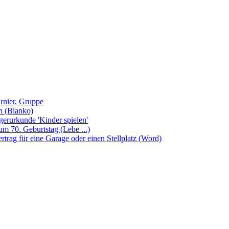
rnier, Gruppe
 (Blanko)
gerurkunde 'Kinder spielen'
m 70. Geburtstag (Lebe ...)
rtrag für eine Garage oder einen Stellplatz (Word)