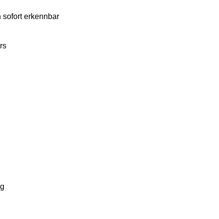
 sofort erkennbar
rs
ng