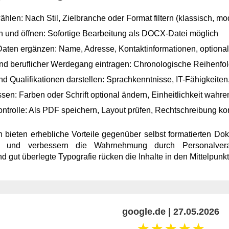
hlen: Nach Stil, Zielbranche oder Format filtern (klassisch, mod
n und öffnen: Sofortige Bearbeitung als DOCX-Datei möglich
aten ergänzen: Name, Adresse, Kontaktinformationen, optional 
nd beruflicher Werdegang eintragen: Chronologische Reihenfol
d Qualifikationen darstellen: Sprachkenntnisse, IT-Fähigkeiten,
en: Farben oder Schrift optional ändern, Einheitlichkeit wahre
ntrolle: Als PDF speichern, Layout prüfen, Rechtschreibung kon
 bieten erhebliche Vorteile gegenüber selbst formatierten Dok
z und verbessern die Wahrnehmung durch Personalveran
d gut überlegte Typografie rücken die Inhalte in den Mittelpunkt
google.de | 27.05.2026
☆
☆
☆
☆
☆