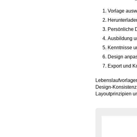
Vorlage auswä
Herunterlade
Persönliche D
Ausbildung u
Kenntnisse un
Design anpass
Export und Ko
Lebenslaufvorlagen
Design-Konsisten
Layoutprinzipien un