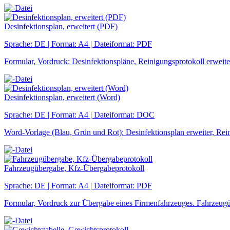
Desinfektionsplan, erweitert (PDF)
Sprache: DE | Format: A4 | Dateiformat: PDF
Formular, Vordruck: Desinfektionspläne, Reinigungsprotokoll erweite
Desinfektionsplan, erweitert (Word)
Sprache: DE | Format: A4 | Dateiformat: DOC
Word-Vorlage (Blau, Grün und Rot): Desinfektionsplan erweiter, Rein
Fahrzeugübergabe, Kfz-Übergabeprotokoll
Sprache: DE | Format: A4 | Dateiformat: PDF
Formular, Vordruck zur Übergabe eines Firmenfahrzeuges. Fahrzeug