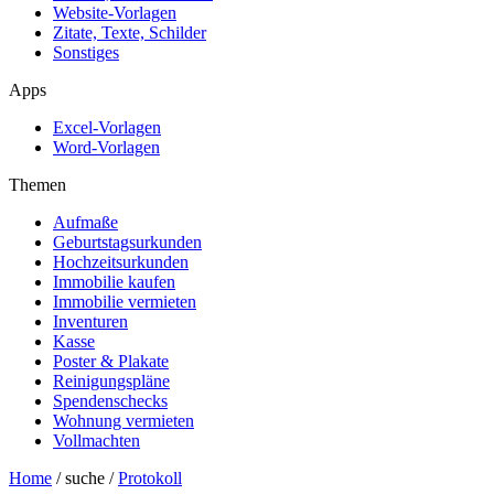
Website-Vorlagen
Zitate, Texte, Schilder
Sonstiges
Apps
Excel-Vorlagen
Word-Vorlagen
Themen
Aufmaße
Geburtstagsurkunden
Hochzeitsurkunden
Immobilie kaufen
Immobilie vermieten
Inventuren
Kasse
Poster & Plakate
Reinigungspläne
Spendenschecks
Wohnung vermieten
Vollmachten
Home
/ suche /
Protokoll