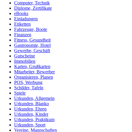
Computer, Technik
Diplome, Zertifikate
eBooks
Einladungen
Etiketten
Fahrzeuge, Boote
Finanzen
Fitness, Gesundheit
Gastronomie, Hotel
Gewerbe, Geschäft
Gutscheine
Immobilien
Karten, Grußkarten
Mitarbeiter, Bewerber
Organisieren, Planen
POS, Werbung
Schilder, Tafeln
Spiele
Urkunden, Allgemein
Urkunden, Blanko
Urkunden, Ehren
Urkunden, Kinder
Urkunden, Praktikum
Urkunden, Sport
Vereine, Mannschaften