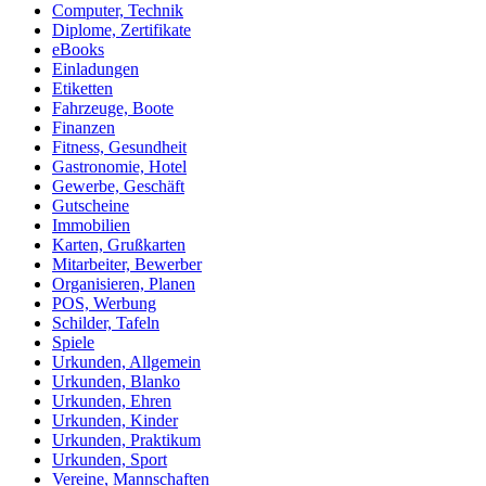
Computer, Technik
Diplome, Zertifikate
eBooks
Einladungen
Etiketten
Fahrzeuge, Boote
Finanzen
Fitness, Gesundheit
Gastronomie, Hotel
Gewerbe, Geschäft
Gutscheine
Immobilien
Karten, Grußkarten
Mitarbeiter, Bewerber
Organisieren, Planen
POS, Werbung
Schilder, Tafeln
Spiele
Urkunden, Allgemein
Urkunden, Blanko
Urkunden, Ehren
Urkunden, Kinder
Urkunden, Praktikum
Urkunden, Sport
Vereine, Mannschaften