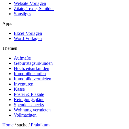
Website-Vorlagen
Zitate, Texte, Schilder
Sonstiges
Apps
Excel-Vorlagen
Word-Vorlagen
Themen
Aufmaße
Geburtstagsurkunden
Hochzeitsurkunden
Immobilie kaufen
Immobilie vermieten
Inventuren
Kasse
Poster & Plakate
Reinigungspläne
Spendenschecks
Wohnung vermieten
Vollmachten
Home
/ suche /
Praktikum