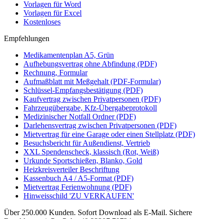
Vorlagen für Word
Vorlagen für Excel
Kostenloses
Empfehlungen
Medikamentenplan A5, Grün
Aufhebungsvertrag ohne Abfindung (PDF)
Rechnung, Formular
Aufmaßblatt mit Meßgehalt (PDF-Formular)
Schlüssel-Empfangsbestätigung (PDF)
Kaufvertrag zwischen Privatpersonen (PDF)
Fahrzeugübergabe, Kfz-Übergabeprotokoll
Medizinischer Notfall Ordner (PDF)
Darlehensvertrag zwischen Privatpersonen (PDF)
Mietvertrag für eine Garage oder einen Stellplatz (PDF)
Besuchsbericht für Außendienst, Vertrieb
XXL Spendenscheck, klassisch (Rot, Weiß)
Urkunde Sportschießen, Blanko, Gold
Heizkreisverteiler Beschriftung
Kassenbuch A4 / A5-Format (PDF)
Mietvertrag Ferienwohnung (PDF)
Hinweisschild 'ZU VERKAUFEN'
Über 250.000 Kunden.
Sofort Download als E-Mail.
Sichere