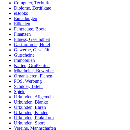
Computer, Technik
Diplome, Zertifikate
eBooks
Einladungen
Etiketten
Fahrzeuge, Boote
Finanzen
Fitness, Gesundheit
Gastronomie, Hotel
Gewerbe, Geschäft
Gutscheine
Immobilien
Karten, Grußkarten
Mitarbeiter, Bewerber
Organisieren, Planen
POS, Werbung
Schilder, Tafeln
Spiele
Urkunden, Allgemein
Urkunden, Blanko
Urkunden, Ehren
Urkunden, Kinder
Urkunden, Praktikum
Urkunden, Sport
Vereine, Mannschaften