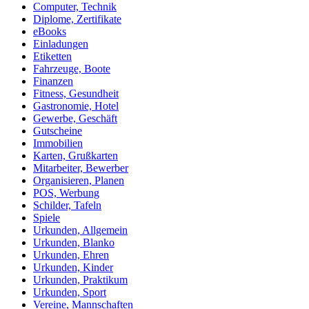
Computer, Technik
Diplome, Zertifikate
eBooks
Einladungen
Etiketten
Fahrzeuge, Boote
Finanzen
Fitness, Gesundheit
Gastronomie, Hotel
Gewerbe, Geschäft
Gutscheine
Immobilien
Karten, Grußkarten
Mitarbeiter, Bewerber
Organisieren, Planen
POS, Werbung
Schilder, Tafeln
Spiele
Urkunden, Allgemein
Urkunden, Blanko
Urkunden, Ehren
Urkunden, Kinder
Urkunden, Praktikum
Urkunden, Sport
Vereine, Mannschaften