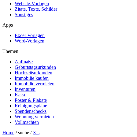
Website-Vorlagen
Zitate, Texte, Schilder
Sonstiges
Apps
Excel-Vorlagen
Word-Vorlagen
Themen
Aufmaße
Geburtstagsurkunden
Hochzeitsurkunden
Immobilie kaufen
Immobilie vermieten
Inventuren
Kasse
Poster & Plakate
Reinigungspläne
Spendenschecks
Wohnung vermieten
Vollmachten
Home
/ suche /
Xls