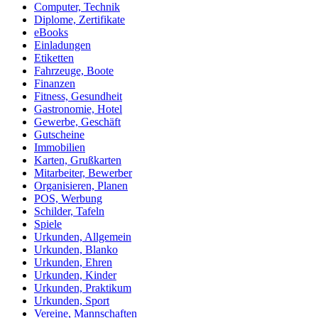
Computer, Technik
Diplome, Zertifikate
eBooks
Einladungen
Etiketten
Fahrzeuge, Boote
Finanzen
Fitness, Gesundheit
Gastronomie, Hotel
Gewerbe, Geschäft
Gutscheine
Immobilien
Karten, Grußkarten
Mitarbeiter, Bewerber
Organisieren, Planen
POS, Werbung
Schilder, Tafeln
Spiele
Urkunden, Allgemein
Urkunden, Blanko
Urkunden, Ehren
Urkunden, Kinder
Urkunden, Praktikum
Urkunden, Sport
Vereine, Mannschaften