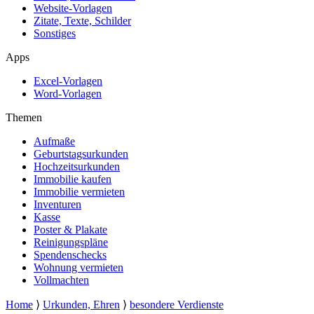
Website-Vorlagen
Zitate, Texte, Schilder
Sonstiges
Apps
Excel-Vorlagen
Word-Vorlagen
Themen
Aufmaße
Geburtstagsurkunden
Hochzeitsurkunden
Immobilie kaufen
Immobilie vermieten
Inventuren
Kasse
Poster & Plakate
Reinigungspläne
Spendenschecks
Wohnung vermieten
Vollmachten
Home
⟩
Urkunden, Ehren
⟩
besondere Verdienste