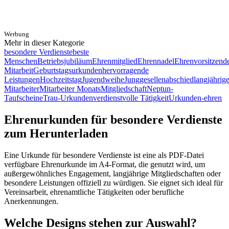
Werbung
Mehr in dieser Kategorie
besondere Verdienste
beste
Menschen
Betriebsjubiläum
Ehrenmitglied
Ehrennadel
Ehrenvorsitzend
Mitarbeit
Geburtstagsurkunden
hervorragende
Leistungen
Hochzeitstag
Jugendweihe
Junggesellenabschied
langjährig
Mitarbeiter
Mitarbeiter Monats
Mitgliedschaft
Neptun-
Taufscheine
Trau-Urkunden
verdienstvolle Tätigkeit
Urkunden-ehren
Ehrenurkunden für besondere Verdienste
zum Herunterladen
Eine Urkunde für besondere Verdienste ist eine als PDF-Datei
verfügbare Ehrenurkunde im A4-Format, die genutzt wird, um
außergewöhnliches Engagement, langjährige Mitgliedschaften oder
besondere Leistungen offiziell zu würdigen. Sie eignet sich ideal für
Vereinsarbeit, ehrenamtliche Tätigkeiten oder berufliche
Anerkennungen.
Welche Designs stehen zur Auswahl?