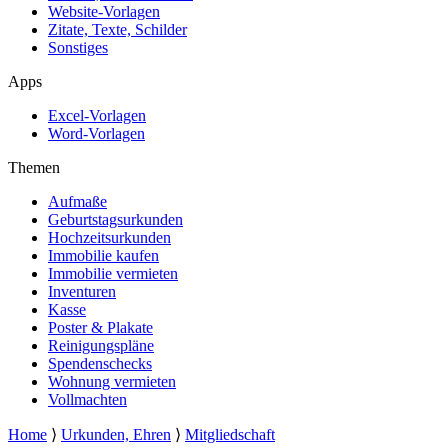
Website-Vorlagen
Zitate, Texte, Schilder
Sonstiges
Apps
Excel-Vorlagen
Word-Vorlagen
Themen
Aufmaße
Geburtstagsurkunden
Hochzeitsurkunden
Immobilie kaufen
Immobilie vermieten
Inventuren
Kasse
Poster & Plakate
Reinigungspläne
Spendenschecks
Wohnung vermieten
Vollmachten
Home
⟩
Urkunden, Ehren
⟩
Mitgliedschaft