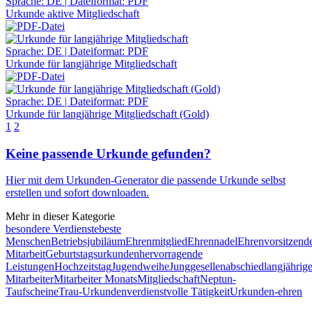
Sprache: DE | Dateiformat: PDF
Urkunde aktive Mitgliedschaft
Sprache: DE | Dateiformat: PDF
Urkunde für langjährige Mitgliedschaft
Sprache: DE | Dateiformat: PDF
Urkunde für langjährige Mitgliedschaft (Gold)
1
2
Keine passende Urkunde gefunden?
Hier mit dem Urkunden-Generator die passende Urkunde selbst
erstellen und
sofort
downloaden.
Mehr in dieser Kategorie
besondere Verdienste
beste
Menschen
Betriebsjubiläum
Ehrenmitglied
Ehrennadel
Ehrenvorsitzend
Mitarbeit
Geburtstagsurkunden
hervorragende
Leistungen
Hochzeitstag
Jugendweihe
Junggesellenabschied
langjährig
Mitarbeiter
Mitarbeiter Monats
Mitgliedschaft
Neptun-
Taufscheine
Trau-Urkunden
verdienstvolle Tätigkeit
Urkunden-ehren