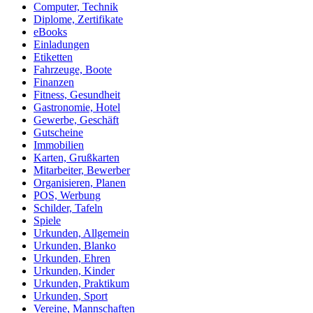
Computer, Technik
Diplome, Zertifikate
eBooks
Einladungen
Etiketten
Fahrzeuge, Boote
Finanzen
Fitness, Gesundheit
Gastronomie, Hotel
Gewerbe, Geschäft
Gutscheine
Immobilien
Karten, Grußkarten
Mitarbeiter, Bewerber
Organisieren, Planen
POS, Werbung
Schilder, Tafeln
Spiele
Urkunden, Allgemein
Urkunden, Blanko
Urkunden, Ehren
Urkunden, Kinder
Urkunden, Praktikum
Urkunden, Sport
Vereine, Mannschaften