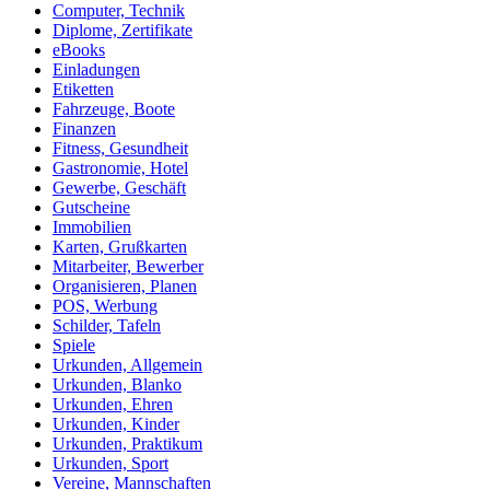
Computer, Technik
Diplome, Zertifikate
eBooks
Einladungen
Etiketten
Fahrzeuge, Boote
Finanzen
Fitness, Gesundheit
Gastronomie, Hotel
Gewerbe, Geschäft
Gutscheine
Immobilien
Karten, Grußkarten
Mitarbeiter, Bewerber
Organisieren, Planen
POS, Werbung
Schilder, Tafeln
Spiele
Urkunden, Allgemein
Urkunden, Blanko
Urkunden, Ehren
Urkunden, Kinder
Urkunden, Praktikum
Urkunden, Sport
Vereine, Mannschaften