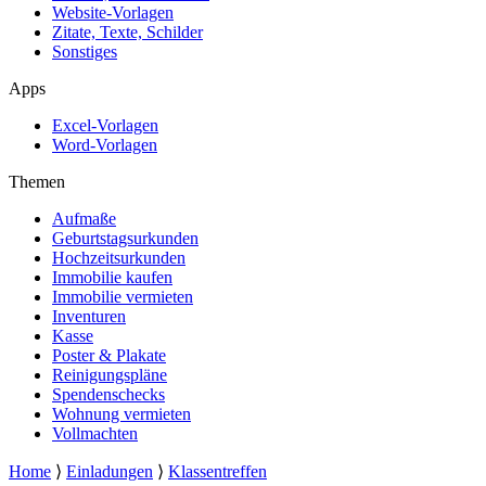
Website-Vorlagen
Zitate, Texte, Schilder
Sonstiges
Apps
Excel-Vorlagen
Word-Vorlagen
Themen
Aufmaße
Geburtstagsurkunden
Hochzeitsurkunden
Immobilie kaufen
Immobilie vermieten
Inventuren
Kasse
Poster & Plakate
Reinigungspläne
Spendenschecks
Wohnung vermieten
Vollmachten
Home
⟩
Einladungen
⟩
Klassentreffen