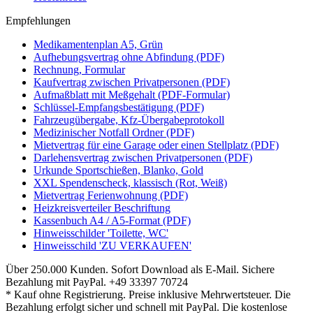
Empfehlungen
Medikamentenplan A5, Grün
Aufhebungsvertrag ohne Abfindung (PDF)
Rechnung, Formular
Kaufvertrag zwischen Privatpersonen (PDF)
Aufmaßblatt mit Meßgehalt (PDF-Formular)
Schlüssel-Empfangsbestätigung (PDF)
Fahrzeugübergabe, Kfz-Übergabeprotokoll
Medizinischer Notfall Ordner (PDF)
Mietvertrag für eine Garage oder einen Stellplatz (PDF)
Darlehensvertrag zwischen Privatpersonen (PDF)
Urkunde Sportschießen, Blanko, Gold
XXL Spendenscheck, klassisch (Rot, Weiß)
Mietvertrag Ferienwohnung (PDF)
Heizkreisverteiler Beschriftung
Kassenbuch A4 / A5-Format (PDF)
Hinweisschilder 'Toilette, WC'
Hinweisschild 'ZU VERKAUFEN'
Über 250.000 Kunden.
Sofort Download als E-Mail.
Sichere
Bezahlung mit PayPal.
+49 33397 70724
* Kauf ohne Registrierung. Preise inklusive Mehrwertsteuer. Die
Bezahlung erfolgt sicher und schnell mit PayPal. Die kostenlose