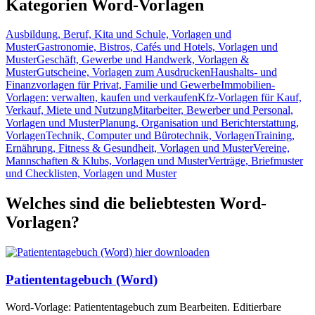
Kategorien Word-Vorlagen
Ausbildung, Beruf, Kita und Schule, Vorlagen und
Muster
Gastronomie, Bistros, Cafés und Hotels, Vorlagen und
Muster
Geschäft, Gewerbe und Handwerk, Vorlagen &
Muster
Gutscheine, Vorlagen zum Ausdrucken
Haushalts- und
Finanzvorlagen für Privat, Familie und Gewerbe
Immobilien-
Vorlagen: verwalten, kaufen und verkaufen
Kfz-Vorlagen für Kauf,
Verkauf, Miete und Nutzung
Mitarbeiter, Bewerber und Personal,
Vorlagen und Muster
Planung, Organisation und Berichterstattung,
Vorlagen
Technik, Computer und Bürotechnik, Vorlagen
Training,
Ernährung, Fitness & Gesundheit, Vorlagen und Muster
Vereine,
Mannschaften & Klubs, Vorlagen und Muster
Verträge, Briefmuster
und Checklisten, Vorlagen und Muster
Welches sind die beliebtesten Word-
Vorlagen?
Patiententagebuch (Word)
Word-Vorlage: Patiententagebuch zum Bearbeiten. Editierbare