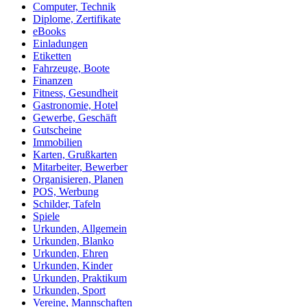
Computer, Technik
Diplome, Zertifikate
eBooks
Einladungen
Etiketten
Fahrzeuge, Boote
Finanzen
Fitness, Gesundheit
Gastronomie, Hotel
Gewerbe, Geschäft
Gutscheine
Immobilien
Karten, Grußkarten
Mitarbeiter, Bewerber
Organisieren, Planen
POS, Werbung
Schilder, Tafeln
Spiele
Urkunden, Allgemein
Urkunden, Blanko
Urkunden, Ehren
Urkunden, Kinder
Urkunden, Praktikum
Urkunden, Sport
Vereine, Mannschaften