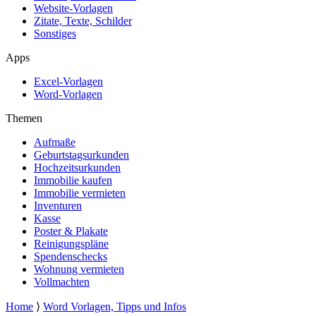
Website-Vorlagen
Zitate, Texte, Schilder
Sonstiges
Apps
Excel-Vorlagen
Word-Vorlagen
Themen
Aufmaße
Geburtstagsurkunden
Hochzeitsurkunden
Immobilie kaufen
Immobilie vermieten
Inventuren
Kasse
Poster & Plakate
Reinigungspläne
Spendenschecks
Wohnung vermieten
Vollmachten
Home
⟩
Word Vorlagen, Tipps und Infos