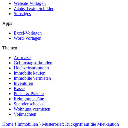
Website-Vorlagen
Zitate, Texte, Schilder
Sonstiges
Apps
Excel-Vorlagen
Word-Vorlagen
Themen
Aufmaße
Geburtstagsurkunden
Hochzeitsurkunden
Immobilie kaufen
Immobilie vermieten
Inventuren
Kasse
Poster & Plakate
Reinigungspläne
Spendenschecks
Wohnung vermieten
Vollmachten
Home
⟩
Immobilien
⟩
Musterbrief: Rückgriff auf die Mietkaution