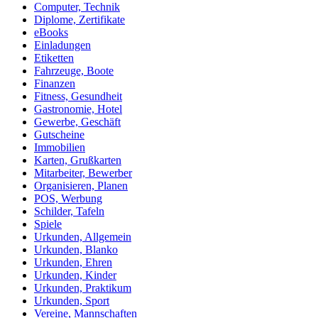
Computer, Technik
Diplome, Zertifikate
eBooks
Einladungen
Etiketten
Fahrzeuge, Boote
Finanzen
Fitness, Gesundheit
Gastronomie, Hotel
Gewerbe, Geschäft
Gutscheine
Immobilien
Karten, Grußkarten
Mitarbeiter, Bewerber
Organisieren, Planen
POS, Werbung
Schilder, Tafeln
Spiele
Urkunden, Allgemein
Urkunden, Blanko
Urkunden, Ehren
Urkunden, Kinder
Urkunden, Praktikum
Urkunden, Sport
Vereine, Mannschaften