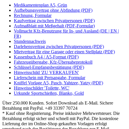
Medikamentenplan A5, Grün
Aufhebungsvertrag ohne Abfindung (PDF)
Rechnung, Formular
Kaufvertrag zwischen Privatpersonen (PDF)
Aufmaßblatt mit Meßgehalt (PDF-Formular)
Vollmacht Kfz-Benutzung für In- und Ausland (DE | EN |
FR)
Stundennachweis
Darlehensvertrag zwischen Privatpersonen (PDF)
Mietvertrag für eine Garage oder einen Stellplatz (PDF)
Kassenbuch A4 / A5-Format (PDF)
Fahrzeugübergabe, Kfz-Übergabeprotokoll
Schlüssel-Empfangsbestätigung (PDF)
Hinweisschild 'ZU VERKAUFEN'
Lieferschein mit Preisangabe, Formular
Kniffel Vorlage A5, Pasch, Yahtzee, Yatzy (PDF)
Hinweisschilder 'Toilette, WC'
Urkunde Sportschießen, Blanko, Gold
Über 250.000 Kunden.
Sofort Download als E-Mail.
Sichere
Bezahlung mit PayPal.
+49 33397 70724
* Kauf ohne Registrierung. Preise inklusive Mehrwertsteuer. Die
Bezahlung erfolgt sicher und schnell mit PayPal. Die kostenlose
Lieferung der im Online-Shop gekauften Vorlagen erfolgt
umgehend nach der Bestätigung der Bezahlung per E-Mail.