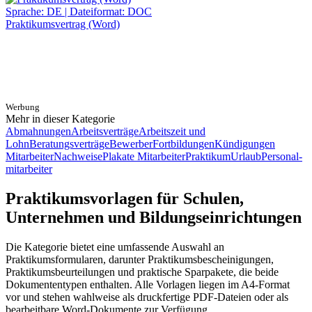
Sprache: DE | Dateiformat: DOC
Praktikumsvertrag (Word)
Werbung
Mehr in dieser Kategorie
Abmahnungen
Arbeitsverträge
Arbeitszeit und
Lohn
Beratungsverträge
Bewerber
Fortbildungen
Kündigungen
Mitarbeiter
Nachweise
Plakate Mitarbeiter
Praktikum
Urlaub
Personal-
mitarbeiter
Praktikumsvorlagen für Schulen,
Unternehmen und Bildungseinrichtungen
Die Kategorie bietet eine umfassende Auswahl an
Praktikumsformularen, darunter Praktikumsbescheinigungen,
Praktikumsbeurteilungen und praktische Sparpakete, die beide
Dokumententypen enthalten. Alle Vorlagen liegen im A4-Format
vor und stehen wahlweise als druckfertige PDF-Dateien oder als
bearbeitbare Word-Dokumente zur Verfügung.