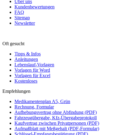
Über uns
Kundenbewertungen
FAQ
Sitemap
Newsletter
Oft gesucht
Tipps & Infos
Anleitungen
Lebenslauf-Vorlagen
Vorlagen für Word
Vorlagen für Excel
Kostenloses
Empfehlungen
Medikamentenplan A5, Grün
Rechnung, Formular
Aufhebungsvertrag ohne Abfindung (PDF)
Fahrzeugübergabe, Kfz-Übergabeprotokoll
Kaufvertrag zwischen Privatpersonen (PDF)
Aufmaßblatt mit Meßgehalt (PDF-Formular)
Schlüssel-Empfangsbestätigung (PDF)