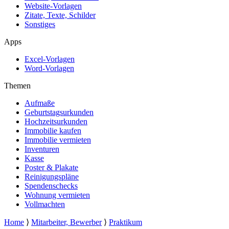
Website-Vorlagen
Zitate, Texte, Schilder
Sonstiges
Apps
Excel-Vorlagen
Word-Vorlagen
Themen
Aufmaße
Geburtstagsurkunden
Hochzeitsurkunden
Immobilie kaufen
Immobilie vermieten
Inventuren
Kasse
Poster & Plakate
Reinigungspläne
Spendenschecks
Wohnung vermieten
Vollmachten
Home
⟩
Mitarbeiter, Bewerber
⟩
Praktikum