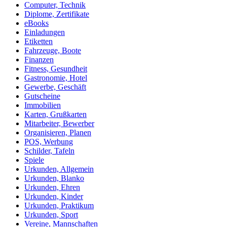
Computer, Technik
Diplome, Zertifikate
eBooks
Einladungen
Etiketten
Fahrzeuge, Boote
Finanzen
Fitness, Gesundheit
Gastronomie, Hotel
Gewerbe, Geschäft
Gutscheine
Immobilien
Karten, Grußkarten
Mitarbeiter, Bewerber
Organisieren, Planen
POS, Werbung
Schilder, Tafeln
Spiele
Urkunden, Allgemein
Urkunden, Blanko
Urkunden, Ehren
Urkunden, Kinder
Urkunden, Praktikum
Urkunden, Sport
Vereine, Mannschaften