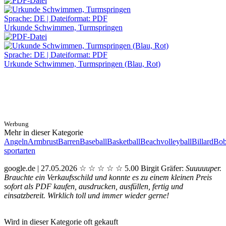
Sprache: DE | Dateiformat: PDF
Urkunde Schwimmen, Turmspringen
Sprache: DE | Dateiformat: PDF
Urkunde Schwimmen, Turmspringen (Blau, Rot)
Werbung
Mehr in dieser Kategorie
Angeln
Armbrust
Barren
Baseball
Basketball
Beachvolleyball
Billard
Bob
sportarten
google.de | 27.05.2026
☆
☆
☆
☆
☆
5.00
Birgit Gräfer:
Suuuuuper.
Brauchte ein Verkaufsschild und konnte es zu einem kleinen Preis
sofort als PDF kaufen, ausdrucken, ausfüllen, fertig und
einsatzbereit. Wirklich toll und immer wieder gerne!
Wird in dieser Kategorie oft gekauft