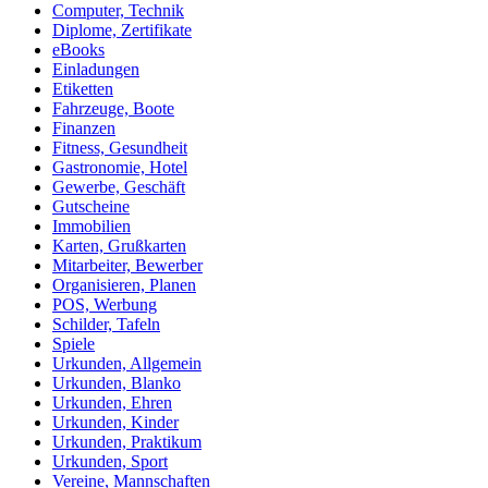
Computer, Technik
Diplome, Zertifikate
eBooks
Einladungen
Etiketten
Fahrzeuge, Boote
Finanzen
Fitness, Gesundheit
Gastronomie, Hotel
Gewerbe, Geschäft
Gutscheine
Immobilien
Karten, Grußkarten
Mitarbeiter, Bewerber
Organisieren, Planen
POS, Werbung
Schilder, Tafeln
Spiele
Urkunden, Allgemein
Urkunden, Blanko
Urkunden, Ehren
Urkunden, Kinder
Urkunden, Praktikum
Urkunden, Sport
Vereine, Mannschaften