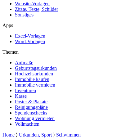
Website-Vorlagen
Zitate, Texte, Schilder
Sonstiges
Apps
Excel-Vorlagen
Word-Vorlagen
Themen
Aufmaße
Geburtstagsurkunden
Hochzeitsurkunden
Immobilie kaufen
Immobilie vermieten
Inventuren
Kasse
Poster & Plakate
Reinigungspläne
Spendenschecks
Wohnung vermieten
Vollmachten
Home
⟩
Urkunden, Sport
⟩
Schwimmen