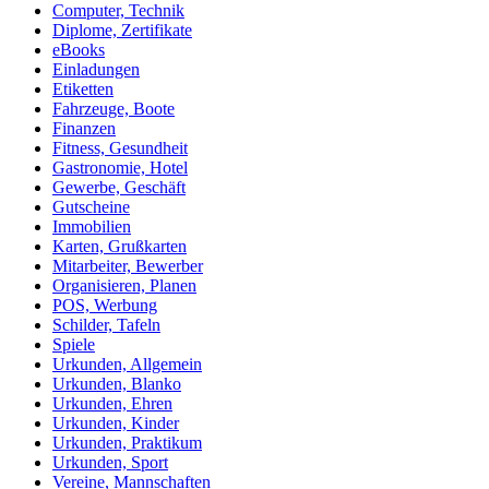
Computer, Technik
Diplome, Zertifikate
eBooks
Einladungen
Etiketten
Fahrzeuge, Boote
Finanzen
Fitness, Gesundheit
Gastronomie, Hotel
Gewerbe, Geschäft
Gutscheine
Immobilien
Karten, Grußkarten
Mitarbeiter, Bewerber
Organisieren, Planen
POS, Werbung
Schilder, Tafeln
Spiele
Urkunden, Allgemein
Urkunden, Blanko
Urkunden, Ehren
Urkunden, Kinder
Urkunden, Praktikum
Urkunden, Sport
Vereine, Mannschaften