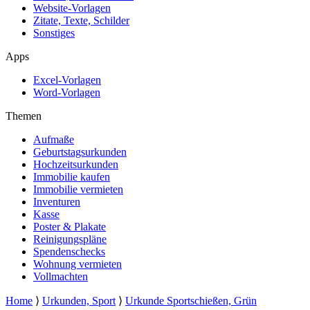
Website-Vorlagen
Zitate, Texte, Schilder
Sonstiges
Apps
Excel-Vorlagen
Word-Vorlagen
Themen
Aufmaße
Geburtstagsurkunden
Hochzeitsurkunden
Immobilie kaufen
Immobilie vermieten
Inventuren
Kasse
Poster & Plakate
Reinigungspläne
Spendenschecks
Wohnung vermieten
Vollmachten
Home
⟩
Urkunden, Sport
⟩
Urkunde Sportschießen, Grün