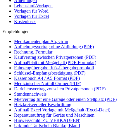
Anleitungen
Lebenslauf-Vorlagen
Vorlagen für Word
Vorlagen für Excel
Kostenloses
Empfehlungen
Medikamentenplan A5, Grün
Aufhebungsvertrag ohne Abfindung (PDF)
Rechnung, Formular
Kaufvertrag zwischen Privatpersonen (PDF)
Aufmaßblatt mit Meßgehalt (PDF-Formular)
Fahrzeugübergabe, Kfz-Übergabeprotokoll
Schlüssel-Empfangsbestätigung (PDF)
Kassenbuch A4 / A5-Format (PDF)
Medizinischer Notfall Ordner (PDF)
Darlehensvertrag zwischen Privatpersonen (PDF)
Stundennachweis
Mietvertrag für eine Garage oder einen Stellplatz (PDF)
Heizkreisverteiler Beschriftung
Aufmaß Excel Vorlage mit Meßgehalt (Excel-Datei)
Reparaturauftrag für Geräte und Maschinen
Hinweisschild 'ZU VERKAUFEN'
Urkunde Taufschein Blanko, Blau I