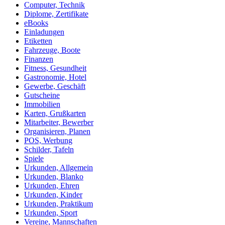
Computer, Technik
Diplome, Zertifikate
eBooks
Einladungen
Etiketten
Fahrzeuge, Boote
Finanzen
Fitness, Gesundheit
Gastronomie, Hotel
Gewerbe, Geschäft
Gutscheine
Immobilien
Karten, Grußkarten
Mitarbeiter, Bewerber
Organisieren, Planen
POS, Werbung
Schilder, Tafeln
Spiele
Urkunden, Allgemein
Urkunden, Blanko
Urkunden, Ehren
Urkunden, Kinder
Urkunden, Praktikum
Urkunden, Sport
Vereine, Mannschaften