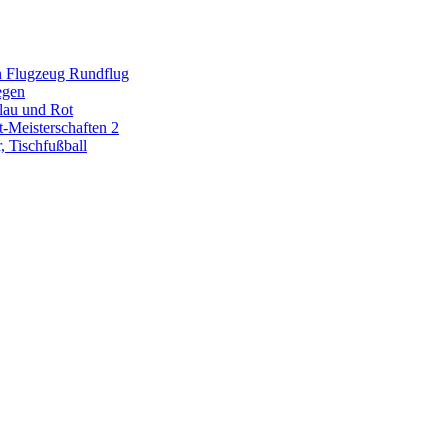
n Flugzeug Rundflug
egen
Blau und Rot
-Meisterschaften 2
 Tischfußball