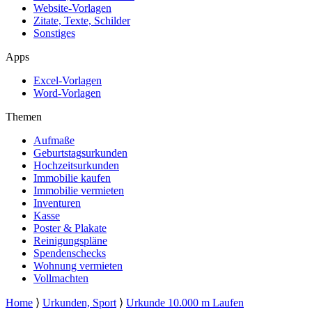
Website-Vorlagen
Zitate, Texte, Schilder
Sonstiges
Apps
Excel-Vorlagen
Word-Vorlagen
Themen
Aufmaße
Geburtstagsurkunden
Hochzeitsurkunden
Immobilie kaufen
Immobilie vermieten
Inventuren
Kasse
Poster & Plakate
Reinigungspläne
Spendenschecks
Wohnung vermieten
Vollmachten
Home
⟩
Urkunden, Sport
⟩
Urkunde 10.000 m Laufen