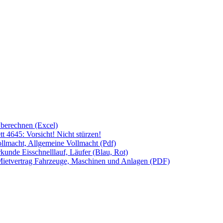
 berechnen (Excel)
t 4645: Vorsicht! Nicht stürzen!
llmacht, Allgemeine Vollmacht (Pdf)
kunde Eisschnelllauf, Läufer (Blau, Rot)
ietvertrag Fahrzeuge, Maschinen und Anlagen (PDF)