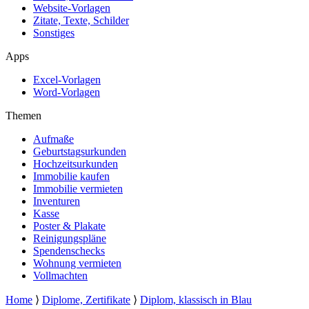
Website-Vorlagen
Zitate, Texte, Schilder
Sonstiges
Apps
Excel-Vorlagen
Word-Vorlagen
Themen
Aufmaße
Geburtstagsurkunden
Hochzeitsurkunden
Immobilie kaufen
Immobilie vermieten
Inventuren
Kasse
Poster & Plakate
Reinigungspläne
Spendenschecks
Wohnung vermieten
Vollmachten
Home
⟩
Diplome, Zertifikate
⟩
Diplom, klassisch in Blau