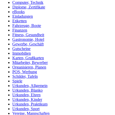
Computer, Technik
Diplome, Zertifikate
eBooks
Einladungen
Etiketten
Fahrzeuge, Boote
Finanzen
Fitness, Gesundheit
Gastronomie, Hotel
Gewerbe, Geschäft
Gutscheine
Immobilien
Karten, Grußkarten
Mitarbeiter, Bewerber
Organisieren, Planen
POS, Werbung
Schilder, Tafeln
Spiele
Urkunden, Allgemein
Urkunden, Blanko
Urkunden, Ehren
Urkunden, Kinder
Urkunden, Praktikum
Urkunden, Sport
Vereine, Mannschaften