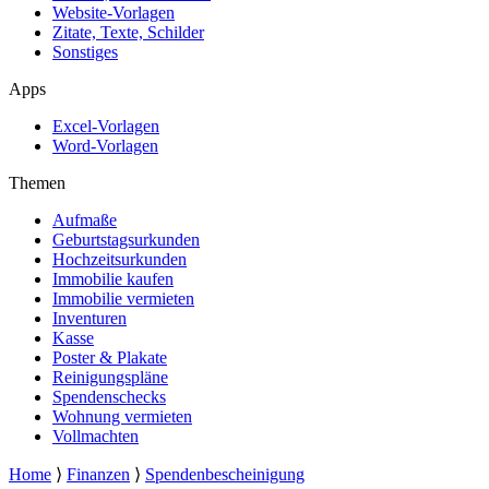
Website-Vorlagen
Zitate, Texte, Schilder
Sonstiges
Apps
Excel-Vorlagen
Word-Vorlagen
Themen
Aufmaße
Geburtstagsurkunden
Hochzeitsurkunden
Immobilie kaufen
Immobilie vermieten
Inventuren
Kasse
Poster & Plakate
Reinigungspläne
Spendenschecks
Wohnung vermieten
Vollmachten
Home
⟩
Finanzen
⟩
Spendenbescheinigung