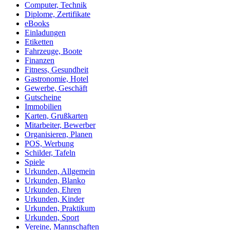
Computer, Technik
Diplome, Zertifikate
eBooks
Einladungen
Etiketten
Fahrzeuge, Boote
Finanzen
Fitness, Gesundheit
Gastronomie, Hotel
Gewerbe, Geschäft
Gutscheine
Immobilien
Karten, Grußkarten
Mitarbeiter, Bewerber
Organisieren, Planen
POS, Werbung
Schilder, Tafeln
Spiele
Urkunden, Allgemein
Urkunden, Blanko
Urkunden, Ehren
Urkunden, Kinder
Urkunden, Praktikum
Urkunden, Sport
Vereine, Mannschaften