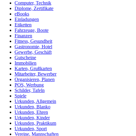
Computer, Technik
Diplome, Zertifikate
eBooks
Einladungen
Etiketten
Fahrzeuge, Boote
Finanzen
Fitness, Gesundheit
Gastronomie, Hotel
Gewerbe, Geschäft
Gutscheine
Immobilien
Karten, Grußkarten
Mitarbeiter, Bewerber
Organisieren, Planen
POS, Werbung
Schilder, Tafeln
Spiele
Urkunden, Allgemein
Urkunden, Blanko
Urkunden, Ehren
Urkunden, Kinder
Urkunden, Praktikum
Urkunden, Sport
Vereine, Mannschaften