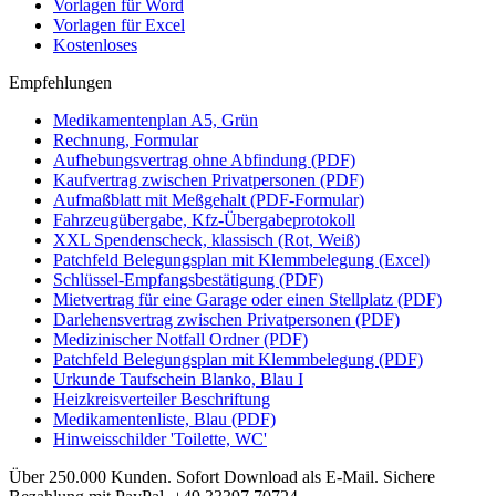
Vorlagen für Word
Vorlagen für Excel
Kostenloses
Empfehlungen
Medikamentenplan A5, Grün
Rechnung, Formular
Aufhebungsvertrag ohne Abfindung (PDF)
Kaufvertrag zwischen Privatpersonen (PDF)
Aufmaßblatt mit Meßgehalt (PDF-Formular)
Fahrzeugübergabe, Kfz-Übergabeprotokoll
XXL Spendenscheck, klassisch (Rot, Weiß)
Patchfeld Belegungsplan mit Klemmbelegung (Excel)
Schlüssel-Empfangsbestätigung (PDF)
Mietvertrag für eine Garage oder einen Stellplatz (PDF)
Darlehensvertrag zwischen Privatpersonen (PDF)
Medizinischer Notfall Ordner (PDF)
Patchfeld Belegungsplan mit Klemmbelegung (PDF)
Urkunde Taufschein Blanko, Blau I
Heizkreisverteiler Beschriftung
Medikamentenliste, Blau (PDF)
Hinweisschilder 'Toilette, WC'
Über 250.000 Kunden.
Sofort Download als E-Mail.
Sichere