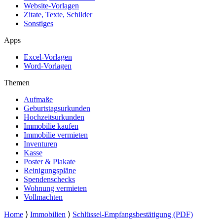
Website-Vorlagen
Zitate, Texte, Schilder
Sonstiges
Apps
Excel-Vorlagen
Word-Vorlagen
Themen
Aufmaße
Geburtstagsurkunden
Hochzeitsurkunden
Immobilie kaufen
Immobilie vermieten
Inventuren
Kasse
Poster & Plakate
Reinigungspläne
Spendenschecks
Wohnung vermieten
Vollmachten
Home
⟩
Immobilien
⟩
Schlüssel-Empfangsbestätigung (PDF)