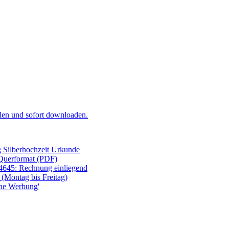
llen und
sofort
downloaden.
g Silberhochzeit Urkunde
Querformat (PDF)
4645: Rechnung einliegend
(Montag bis Freitag)
ine Werbung'