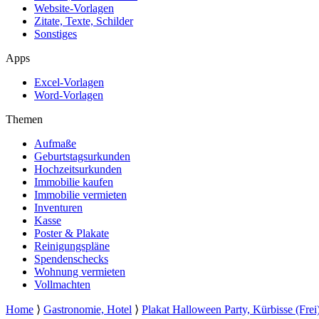
Website-Vorlagen
Zitate, Texte, Schilder
Sonstiges
Apps
Excel-Vorlagen
Word-Vorlagen
Themen
Aufmaße
Geburtstagsurkunden
Hochzeitsurkunden
Immobilie kaufen
Immobilie vermieten
Inventuren
Kasse
Poster & Plakate
Reinigungspläne
Spendenschecks
Wohnung vermieten
Vollmachten
Home
⟩
Gastronomie, Hotel
⟩
Plakat Halloween Party, Kürbisse (Frei