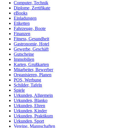
Computer, Technik
Diplome, Zertifikate
eBooks
Einladungen
Etiketten
Fahrzeuge, Boote
Finanzen
Fitness, Gesundheit
Gastronomie, Hotel
Gewerbe, Geschäft
Gutscheine
Immobilien
Karten, Grußkarten
Mitarbeiter, Bewerber
Organisieren, Planen
POS, Werbung
Schilder, Tafeln
Spiele
Urkunden, Allgemein
Urkunden, Blanko
Urkunden, Ehren
Urkunden, Kinder
Urkunden, Praktikum
Urkunden, Sport
Vereine, Mannschaften