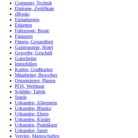
Computer, Technik
Diplome, Zertifikate
eBooks
Einladungen
Etiketten
Fahrzeuge, Boote
Finanzen
Fitness, Gesundheit
Gastronomie, Hotel
Gewerbe, Geschäft
Gutscheine
Immobilien
Karten, Grußkarten
Mitarbeiter, Bewerber
Organisieren, Planen
POS, Werbung
Schilder, Tafeln
Spiele
Urkunden, Allgemein
Urkunden, Blanko
Urkunden, Ehren
Urkunden, Kinder
Urkunden, Praktikum
Urkunden, Sport
Vereine, Mannschaften