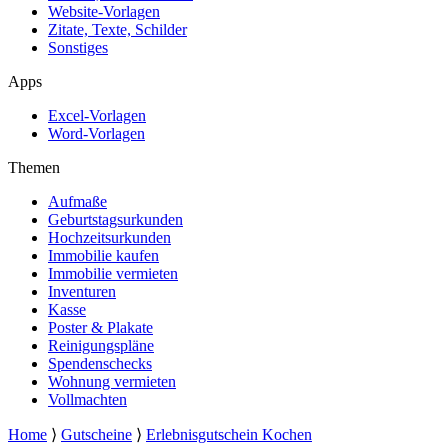
Website-Vorlagen
Zitate, Texte, Schilder
Sonstiges
Apps
Excel-Vorlagen
Word-Vorlagen
Themen
Aufmaße
Geburtstagsurkunden
Hochzeitsurkunden
Immobilie kaufen
Immobilie vermieten
Inventuren
Kasse
Poster & Plakate
Reinigungspläne
Spendenschecks
Wohnung vermieten
Vollmachten
Home
⟩
Gutscheine
⟩
Erlebnisgutschein Kochen