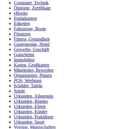
Computer, Technik
Diplome, Zertifikate
eBooks
Einladungen
Etiketten
Fahrzeuge, Boote
Finanzen
Fitness, Gesundheit
Gastronomie, Hotel
Gewerbe, Geschäft
Gutscheine
Immobilien
Karten, Grußkarten
Mitarbeiter, Bewerber
Organisieren, Planen
POS, Werbung
Schilder, Tafeln
Spiele
Urkunden, Allgemein
Urkunden, Blanko
Urkunden, Ehren
Urkunden, Kinder
Urkunden, Praktikum
Urkunden, Sport
Vereine, Mannschaften