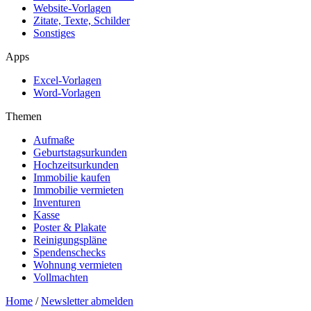
Website-Vorlagen
Zitate, Texte, Schilder
Sonstiges
Apps
Excel-Vorlagen
Word-Vorlagen
Themen
Aufmaße
Geburtstagsurkunden
Hochzeitsurkunden
Immobilie kaufen
Immobilie vermieten
Inventuren
Kasse
Poster & Plakate
Reinigungspläne
Spendenschecks
Wohnung vermieten
Vollmachten
Home
/
Newsletter abmelden