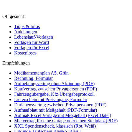
Oft gesucht
Tipps & Infos
Anleitungen
Lebenslauf-Vorlagen
Vorlagen für Word
Vorlagen für Excel
Kostenloses
Empfehlungen
Medikamentenplan A5, Grün
Rechnung, Formular
Aufhebungsvertrag ohne Abfindung (PDF)
Kaufvertrag zwischen Privatpersonen (PDF)
Fahrzeugübergabe, Kfz-Übergabeprotokoll
Lieferschein mit Preisangabe, Formular
Darlehensvertrag zwischen Privatpersonen (PDF)
Aufmaßblatt mit Meßgehalt (PDF-Formular)
Aufmaß Excel Vorlage mit Meßgehalt (Excel-Datei)
Mietvertrag für eine Garage oder einen Stellplatz (PDF)
XXL Spendenscheck, klassisch (Rot, Weiß)
Urkunde Taufschein Blanko, Blau I