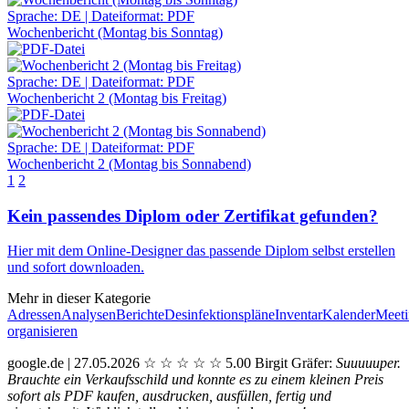
Sprache: DE | Dateiformat: PDF
Wochenbericht (Montag bis Sonntag)
Sprache: DE | Dateiformat: PDF
Wochenbericht 2 (Montag bis Freitag)
Sprache: DE | Dateiformat: PDF
Wochenbericht 2 (Montag bis Sonnabend)
1
2
Kein passendes Diplom oder Zertifikat gefunden?
Hier mit dem Online-Designer das passende Diplom selbst erstellen
und
sofort
downloaden.
Mehr in dieser Kategorie
Adressen
Analysen
Berichte
Desinfektionspläne
Inventar
Kalender
Meet
organisieren
google.de | 27.05.2026
☆
☆
☆
☆
☆
5.00
Birgit Gräfer:
Suuuuuper.
Brauchte ein Verkaufsschild und konnte es zu einem kleinen Preis
sofort als PDF kaufen, ausdrucken, ausfüllen, fertig und