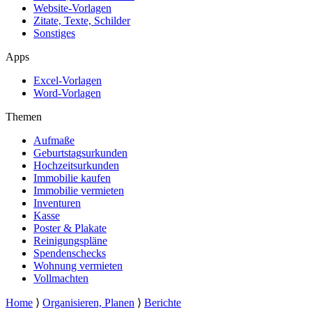
Website-Vorlagen
Zitate, Texte, Schilder
Sonstiges
Apps
Excel-Vorlagen
Word-Vorlagen
Themen
Aufmaße
Geburtstagsurkunden
Hochzeitsurkunden
Immobilie kaufen
Immobilie vermieten
Inventuren
Kasse
Poster & Plakate
Reinigungspläne
Spendenschecks
Wohnung vermieten
Vollmachten
Home
⟩
Organisieren, Planen
⟩
Berichte