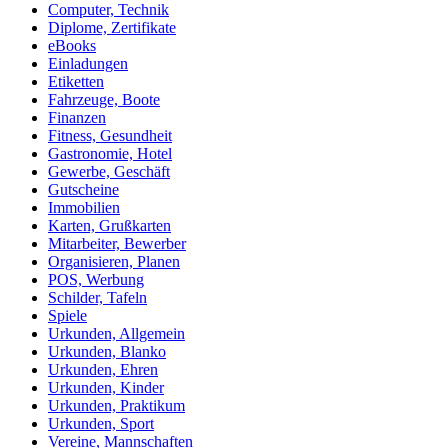
Computer, Technik
Diplome, Zertifikate
eBooks
Einladungen
Etiketten
Fahrzeuge, Boote
Finanzen
Fitness, Gesundheit
Gastronomie, Hotel
Gewerbe, Geschäft
Gutscheine
Immobilien
Karten, Grußkarten
Mitarbeiter, Bewerber
Organisieren, Planen
POS, Werbung
Schilder, Tafeln
Spiele
Urkunden, Allgemein
Urkunden, Blanko
Urkunden, Ehren
Urkunden, Kinder
Urkunden, Praktikum
Urkunden, Sport
Vereine, Mannschaften