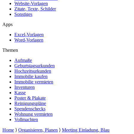
Website-Vorlagen
Zitate, Texte, Schilder
Sonstiges
Apps
Excel-Vorlagen
Word-Vorlagen
Themen
Aufmaße
Geburtstagsurkunden
Hochzeitsurkunden
Immobilie kaufen
Immobilie vermieten
Inventuren
Kasse
Poster & Plakate
Reinigungspläne
Spendenschecks
Wohnung vermieten
Vollmachten
Home
⟩
Organisieren, Planen
⟩
Meeting Einladung, Blau