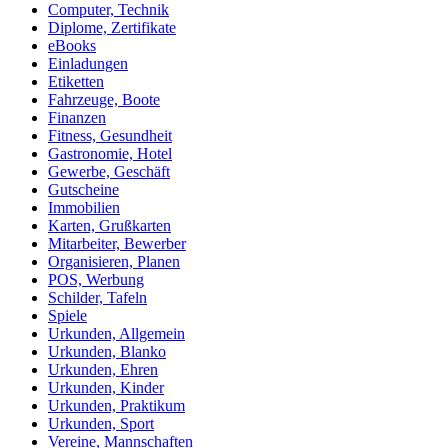
Computer, Technik
Diplome, Zertifikate
eBooks
Einladungen
Etiketten
Fahrzeuge, Boote
Finanzen
Fitness, Gesundheit
Gastronomie, Hotel
Gewerbe, Geschäft
Gutscheine
Immobilien
Karten, Grußkarten
Mitarbeiter, Bewerber
Organisieren, Planen
POS, Werbung
Schilder, Tafeln
Spiele
Urkunden, Allgemein
Urkunden, Blanko
Urkunden, Ehren
Urkunden, Kinder
Urkunden, Praktikum
Urkunden, Sport
Vereine, Mannschaften