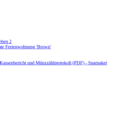
eben 2
ate Ferienwohnung 'Brown'
Kassenbericht und Münzzählprotokoll (PDF) - Sparpaket