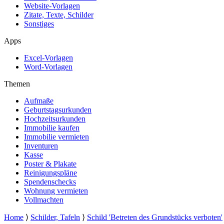
Website-Vorlagen
Zitate, Texte, Schilder
Sonstiges
Apps
Excel-Vorlagen
Word-Vorlagen
Themen
Aufmaße
Geburtstagsurkunden
Hochzeitsurkunden
Immobilie kaufen
Immobilie vermieten
Inventuren
Kasse
Poster & Plakate
Reinigungspläne
Spendenschecks
Wohnung vermieten
Vollmachten
Home
⟩
Schilder, Tafeln
⟩
Schild 'Betreten des Grundstücks verboten'