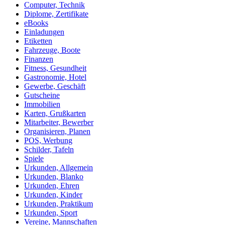
Computer, Technik
Diplome, Zertifikate
eBooks
Einladungen
Etiketten
Fahrzeuge, Boote
Finanzen
Fitness, Gesundheit
Gastronomie, Hotel
Gewerbe, Geschäft
Gutscheine
Immobilien
Karten, Grußkarten
Mitarbeiter, Bewerber
Organisieren, Planen
POS, Werbung
Schilder, Tafeln
Spiele
Urkunden, Allgemein
Urkunden, Blanko
Urkunden, Ehren
Urkunden, Kinder
Urkunden, Praktikum
Urkunden, Sport
Vereine, Mannschaften