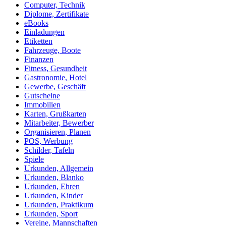
Computer, Technik
Diplome, Zertifikate
eBooks
Einladungen
Etiketten
Fahrzeuge, Boote
Finanzen
Fitness, Gesundheit
Gastronomie, Hotel
Gewerbe, Geschäft
Gutscheine
Immobilien
Karten, Grußkarten
Mitarbeiter, Bewerber
Organisieren, Planen
POS, Werbung
Schilder, Tafeln
Spiele
Urkunden, Allgemein
Urkunden, Blanko
Urkunden, Ehren
Urkunden, Kinder
Urkunden, Praktikum
Urkunden, Sport
Vereine, Mannschaften