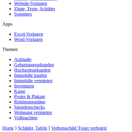
Website-Vorlagen
Zitate, Texte, Schilder
Sonstiges
Apps
Excel-Vorlagen
Word-Vorlagen
Themen
Aufmaße
Geburtstagsurkunden
Hochzeitsurkunden
Immobilie kaufen
Immobilie vermieten
Inventuren
Kasse
Poster & Plakate
Reinigungspläne
Spendenschecks
Wohnung vermieten
Vollmachten
Home
⟩
Schilder, Tafeln
⟩
Verbotsschild 'Feuer verboten'