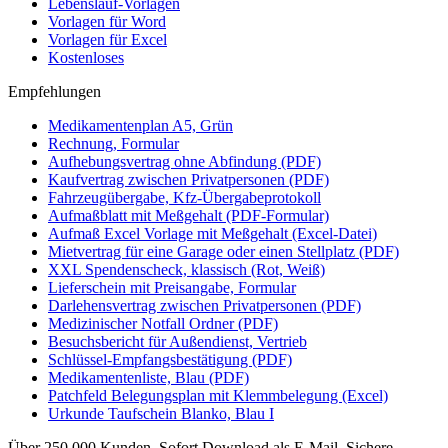
Lebenslauf-Vorlagen
Vorlagen für Word
Vorlagen für Excel
Kostenloses
Empfehlungen
Medikamentenplan A5, Grün
Rechnung, Formular
Aufhebungsvertrag ohne Abfindung (PDF)
Kaufvertrag zwischen Privatpersonen (PDF)
Fahrzeugübergabe, Kfz-Übergabeprotokoll
Aufmaßblatt mit Meßgehalt (PDF-Formular)
Aufmaß Excel Vorlage mit Meßgehalt (Excel-Datei)
Mietvertrag für eine Garage oder einen Stellplatz (PDF)
XXL Spendenscheck, klassisch (Rot, Weiß)
Lieferschein mit Preisangabe, Formular
Darlehensvertrag zwischen Privatpersonen (PDF)
Medizinischer Notfall Ordner (PDF)
Besuchsbericht für Außendienst, Vertrieb
Schlüssel-Empfangsbestätigung (PDF)
Medikamentenliste, Blau (PDF)
Patchfeld Belegungsplan mit Klemmbelegung (Excel)
Urkunde Taufschein Blanko, Blau I
Über 250.000 Kunden.
Sofort Download als E-Mail.
Sichere