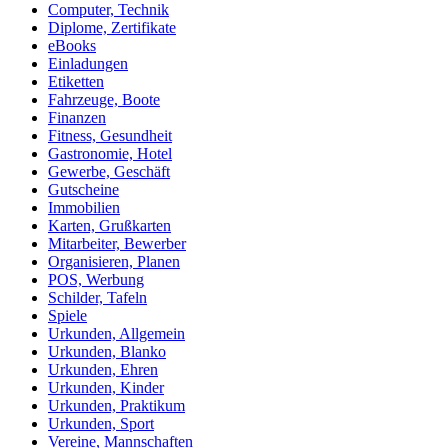
Computer, Technik
Diplome, Zertifikate
eBooks
Einladungen
Etiketten
Fahrzeuge, Boote
Finanzen
Fitness, Gesundheit
Gastronomie, Hotel
Gewerbe, Geschäft
Gutscheine
Immobilien
Karten, Grußkarten
Mitarbeiter, Bewerber
Organisieren, Planen
POS, Werbung
Schilder, Tafeln
Spiele
Urkunden, Allgemein
Urkunden, Blanko
Urkunden, Ehren
Urkunden, Kinder
Urkunden, Praktikum
Urkunden, Sport
Vereine, Mannschaften