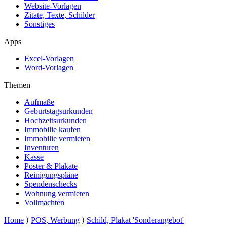
Website-Vorlagen
Zitate, Texte, Schilder
Sonstiges
Apps
Excel-Vorlagen
Word-Vorlagen
Themen
Aufmaße
Geburtstagsurkunden
Hochzeitsurkunden
Immobilie kaufen
Immobilie vermieten
Inventuren
Kasse
Poster & Plakate
Reinigungspläne
Spendenschecks
Wohnung vermieten
Vollmachten
Home
⟩
POS, Werbung
⟩
Schild, Plakat 'Sonderangebot'