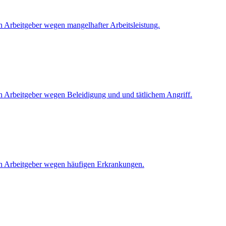
 Arbeitgeber wegen mangelhafter Arbeitsleistung.
n Arbeitgeber wegen Beleidigung und und tätlichem Angriff.
en Arbeitgeber wegen häufigen Erkrankungen.