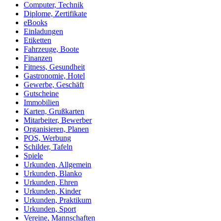
Computer, Technik
Diplome, Zertifikate
eBooks
Einladungen
Etiketten
Fahrzeuge, Boote
Finanzen
Fitness, Gesundheit
Gastronomie, Hotel
Gewerbe, Geschäft
Gutscheine
Immobilien
Karten, Grußkarten
Mitarbeiter, Bewerber
Organisieren, Planen
POS, Werbung
Schilder, Tafeln
Spiele
Urkunden, Allgemein
Urkunden, Blanko
Urkunden, Ehren
Urkunden, Kinder
Urkunden, Praktikum
Urkunden, Sport
Vereine, Mannschaften