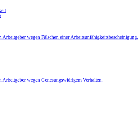
t
 Arbeitgeber wegen Fälschen einer Arbeitsunfähigkeitsbescheinigung.
en Arbeitgeber wegen Genesungswidrigem Verhalten.