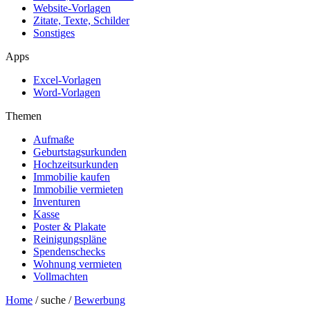
Website-Vorlagen
Zitate, Texte, Schilder
Sonstiges
Apps
Excel-Vorlagen
Word-Vorlagen
Themen
Aufmaße
Geburtstagsurkunden
Hochzeitsurkunden
Immobilie kaufen
Immobilie vermieten
Inventuren
Kasse
Poster & Plakate
Reinigungspläne
Spendenschecks
Wohnung vermieten
Vollmachten
Home
/ suche /
Bewerbung