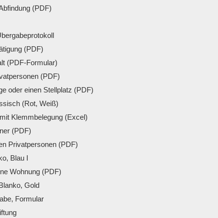
Abfindung (PDF)
bergabeprotokoll
̈tigung (PDF)
lt (PDF-Formular)
ivatpersonen (PDF)
ge oder einen Stellplatz (PDF)
sisch (Rot, Weiß)
 mit Klemmbelegung (Excel)
dner (PDF)
en Privatpersonen (PDF)
o, Blau I
eine Wohnung (PDF)
Blanko, Gold
gabe, Formular
iftung