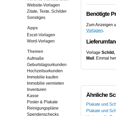
Website-Vorlagen
Zitate, Texte, Schilder
Benötigte 
Sonstiges
Zum Anzeigen u
Apps
Vorlagen
.
Excel-Vorlagen
Lieferumfan
Word-Vorlagen
Themen
Vorlage
Schild,
Mail
. Einmal he
Aufmaße
Geburtstagsurkunden
Hochzeitsurkunden
Immobilie kaufen
Immobilie vermieten
Inventuren
Ähnliche Sc
Kasse
Poster & Plakate
Plakate und Schi
Reinigungspläne
Plakate und Sch
Spendenschecks