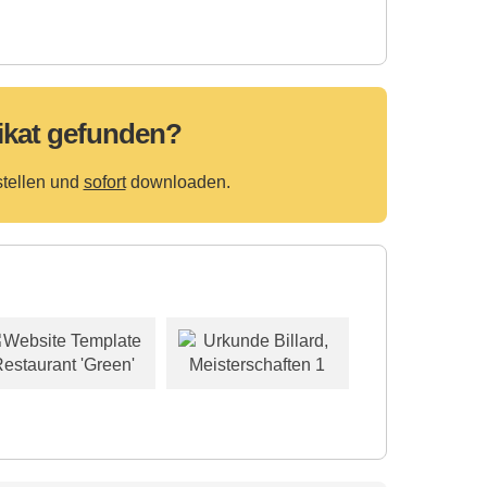
ikat gefunden?
stellen und
sofort
downloaden.