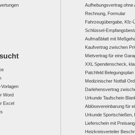
ertungen
Aufhebungsvertrag ohne 
Rechnung, Formular
Fahrzeugübergabe, Kfz-Ü
Schlüssel-Empfangsbesta
Aufmaßblatt mit Meßgeha
Kaufvertrag zwischen Pr
esucht
Mietvertrag für eine Gara
XXL Spendenscheck, klas
os
Patchfeld Belegungsplan
n
Medizinischer Notfall Or
-Vorlagen
Darlehensvertrag zwisch
ür Word
Urkunde Taufschein Blank
ür Excel
Ablösevereinbarung für 
es
Urkunde Sportschießen, 
Lieferschein mit Preisan
Heizkreisverteiler Beschr