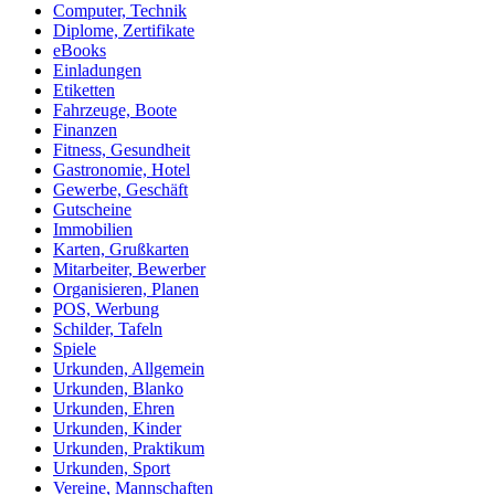
Computer, Technik
Diplome, Zertifikate
eBooks
Einladungen
Etiketten
Fahrzeuge, Boote
Finanzen
Fitness, Gesundheit
Gastronomie, Hotel
Gewerbe, Geschäft
Gutscheine
Immobilien
Karten, Grußkarten
Mitarbeiter, Bewerber
Organisieren, Planen
POS, Werbung
Schilder, Tafeln
Spiele
Urkunden, Allgemein
Urkunden, Blanko
Urkunden, Ehren
Urkunden, Kinder
Urkunden, Praktikum
Urkunden, Sport
Vereine, Mannschaften