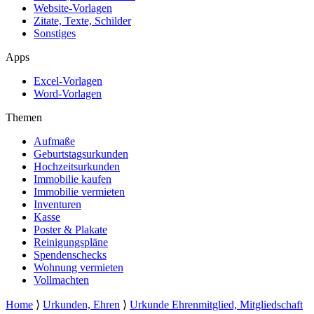
Website-Vorlagen
Zitate, Texte, Schilder
Sonstiges
Apps
Excel-Vorlagen
Word-Vorlagen
Themen
Aufmaße
Geburtstagsurkunden
Hochzeitsurkunden
Immobilie kaufen
Immobilie vermieten
Inventuren
Kasse
Poster & Plakate
Reinigungspläne
Spendenschecks
Wohnung vermieten
Vollmachten
Home
⟩
Urkunden, Ehren
⟩
Urkunde Ehrenmitglied, Mitgliedschaft