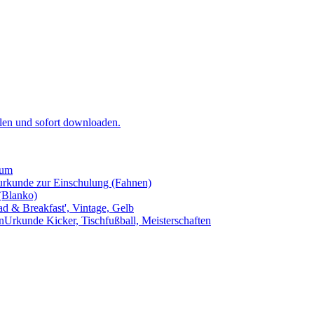
llen und
sofort
downloaden.
äum
urkunde zur Einschulung (Fahnen)
(Blanko)
ad & Breakfast', Vintage, Gelb
Urkunde Kicker, Tischfußball, Meisterschaften