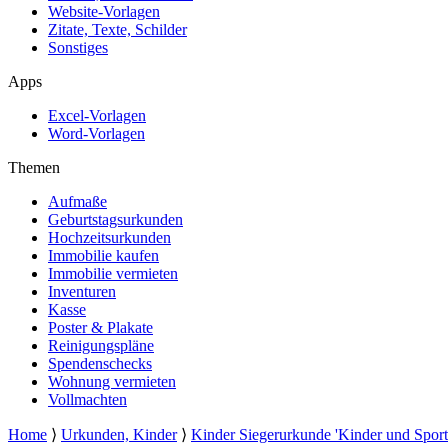
Website-Vorlagen
Zitate, Texte, Schilder
Sonstiges
Apps
Excel-Vorlagen
Word-Vorlagen
Themen
Aufmaße
Geburtstagsurkunden
Hochzeitsurkunden
Immobilie kaufen
Immobilie vermieten
Inventuren
Kasse
Poster & Plakate
Reinigungspläne
Spendenschecks
Wohnung vermieten
Vollmachten
Home
⟩
Urkunden, Kinder
⟩
Kinder Siegerurkunde 'Kinder und Sport