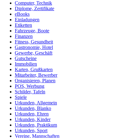
Computer, Technik
Diplome, Zertifikate
eBooks
Einladungen
Etiketten
Fahrzeuge, Boote
Finanzen
Fitness, Gesundheit
Gastronomie, Hotel
Gewerbe, Geschäft
Gutscheine
Immobilien
Karten, Grußkarten
Mitarbeiter, Bewerber
Organisieren, Planen
POS, Werbung
Schilder, Tafeln
Spiele
Urkunden, Allgemein
Urkunden, Blanko
Urkunden, Ehren
Urkunden, Kinder
Urkunden, Praktikum
Urkunden, Sport
Vereine, Mannschaften