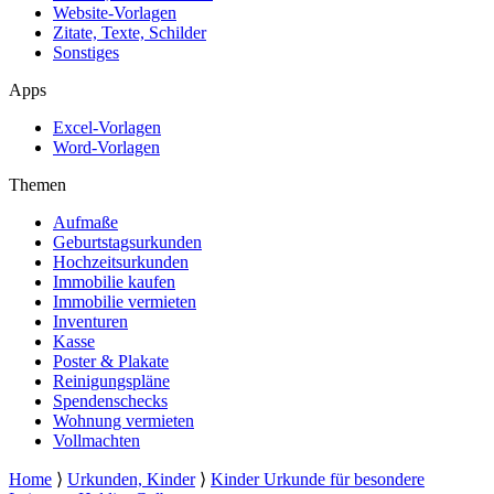
Website-Vorlagen
Zitate, Texte, Schilder
Sonstiges
Apps
Excel-Vorlagen
Word-Vorlagen
Themen
Aufmaße
Geburtstagsurkunden
Hochzeitsurkunden
Immobilie kaufen
Immobilie vermieten
Inventuren
Kasse
Poster & Plakate
Reinigungspläne
Spendenschecks
Wohnung vermieten
Vollmachten
Home
⟩
Urkunden, Kinder
⟩
Kinder Urkunde für besondere