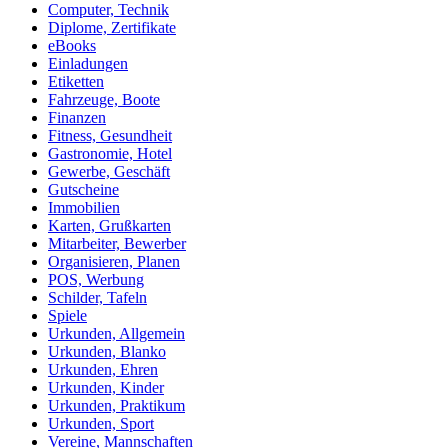
Computer, Technik
Diplome, Zertifikate
eBooks
Einladungen
Etiketten
Fahrzeuge, Boote
Finanzen
Fitness, Gesundheit
Gastronomie, Hotel
Gewerbe, Geschäft
Gutscheine
Immobilien
Karten, Grußkarten
Mitarbeiter, Bewerber
Organisieren, Planen
POS, Werbung
Schilder, Tafeln
Spiele
Urkunden, Allgemein
Urkunden, Blanko
Urkunden, Ehren
Urkunden, Kinder
Urkunden, Praktikum
Urkunden, Sport
Vereine, Mannschaften