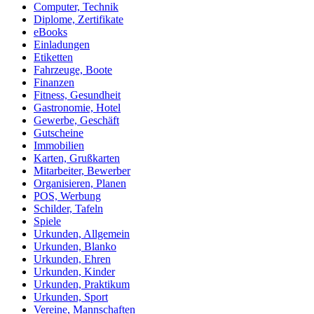
Computer, Technik
Diplome, Zertifikate
eBooks
Einladungen
Etiketten
Fahrzeuge, Boote
Finanzen
Fitness, Gesundheit
Gastronomie, Hotel
Gewerbe, Geschäft
Gutscheine
Immobilien
Karten, Grußkarten
Mitarbeiter, Bewerber
Organisieren, Planen
POS, Werbung
Schilder, Tafeln
Spiele
Urkunden, Allgemein
Urkunden, Blanko
Urkunden, Ehren
Urkunden, Kinder
Urkunden, Praktikum
Urkunden, Sport
Vereine, Mannschaften