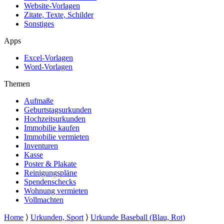
Website-Vorlagen
Zitate, Texte, Schilder
Sonstiges
Apps
Excel-Vorlagen
Word-Vorlagen
Themen
Aufmaße
Geburtstagsurkunden
Hochzeitsurkunden
Immobilie kaufen
Immobilie vermieten
Inventuren
Kasse
Poster & Plakate
Reinigungspläne
Spendenschecks
Wohnung vermieten
Vollmachten
Home
⟩
Urkunden, Sport
⟩
Urkunde Baseball (Blau, Rot)