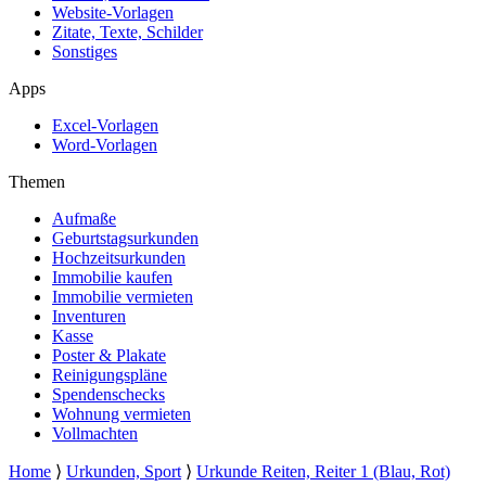
Website-Vorlagen
Zitate, Texte, Schilder
Sonstiges
Apps
Excel-Vorlagen
Word-Vorlagen
Themen
Aufmaße
Geburtstagsurkunden
Hochzeitsurkunden
Immobilie kaufen
Immobilie vermieten
Inventuren
Kasse
Poster & Plakate
Reinigungspläne
Spendenschecks
Wohnung vermieten
Vollmachten
Home
⟩
Urkunden, Sport
⟩
Urkunde Reiten, Reiter 1 (Blau, Rot)