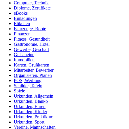
Computer, Technik
Diplome, Zertifikate
eBooks
Einladungen
Etiketten
Fahrzeuge, Boote
Finanzen
Fitness, Gesundheit
Gastronomie, Hotel
Gewerbe, Geschäft
Gutscheine
Immobilien
Karten, Grußkarten
Mitarbeiter, Bewerber
Organisieren, Planen
POS, Werbung
Schilder, Tafeln
Spiele
Urkunden, Allgemein
Urkunden, Blanko
Urkunden, Ehren
Urkunden, Kinder
Urkunden, Praktikum
Urkunden, Sport
Vereine, Mannschaften