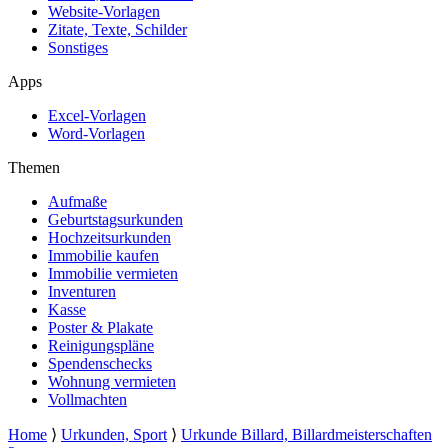
Website-Vorlagen
Zitate, Texte, Schilder
Sonstiges
Apps
Excel-Vorlagen
Word-Vorlagen
Themen
Aufmaße
Geburtstagsurkunden
Hochzeitsurkunden
Immobilie kaufen
Immobilie vermieten
Inventuren
Kasse
Poster & Plakate
Reinigungspläne
Spendenschecks
Wohnung vermieten
Vollmachten
Home
⟩
Urkunden, Sport
⟩
Urkunde Billard, Billardmeisterschaften