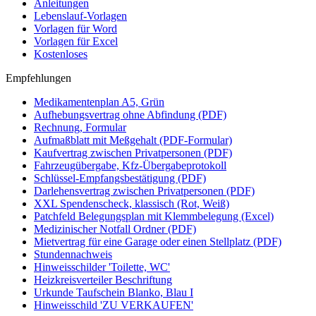
Anleitungen
Lebenslauf-Vorlagen
Vorlagen für Word
Vorlagen für Excel
Kostenloses
Empfehlungen
Medikamentenplan A5, Grün
Aufhebungsvertrag ohne Abfindung (PDF)
Rechnung, Formular
Aufmaßblatt mit Meßgehalt (PDF-Formular)
Kaufvertrag zwischen Privatpersonen (PDF)
Fahrzeugübergabe, Kfz-Übergabeprotokoll
Schlüssel-Empfangsbestätigung (PDF)
Darlehensvertrag zwischen Privatpersonen (PDF)
XXL Spendenscheck, klassisch (Rot, Weiß)
Patchfeld Belegungsplan mit Klemmbelegung (Excel)
Medizinischer Notfall Ordner (PDF)
Mietvertrag für eine Garage oder einen Stellplatz (PDF)
Stundennachweis
Hinweisschilder 'Toilette, WC'
Heizkreisverteiler Beschriftung
Urkunde Taufschein Blanko, Blau I
Hinweisschild 'ZU VERKAUFEN'