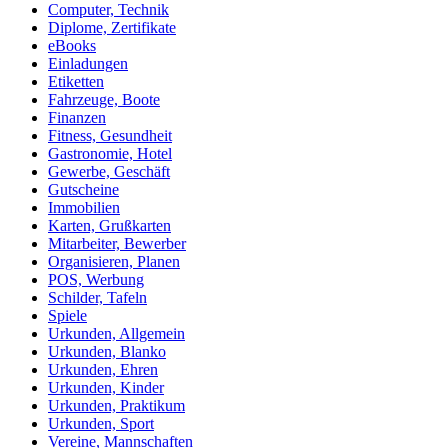
Computer, Technik
Diplome, Zertifikate
eBooks
Einladungen
Etiketten
Fahrzeuge, Boote
Finanzen
Fitness, Gesundheit
Gastronomie, Hotel
Gewerbe, Geschäft
Gutscheine
Immobilien
Karten, Grußkarten
Mitarbeiter, Bewerber
Organisieren, Planen
POS, Werbung
Schilder, Tafeln
Spiele
Urkunden, Allgemein
Urkunden, Blanko
Urkunden, Ehren
Urkunden, Kinder
Urkunden, Praktikum
Urkunden, Sport
Vereine, Mannschaften