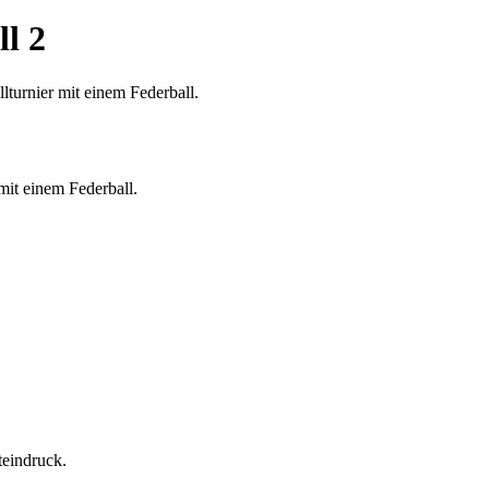
l 2
mit einem Federball.
teindruck.