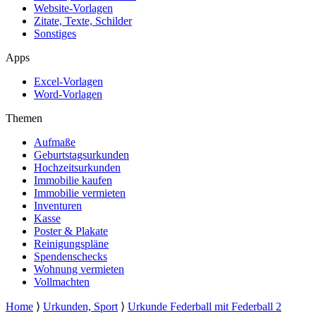
Website-Vorlagen
Zitate, Texte, Schilder
Sonstiges
Apps
Excel-Vorlagen
Word-Vorlagen
Themen
Aufmaße
Geburtstagsurkunden
Hochzeitsurkunden
Immobilie kaufen
Immobilie vermieten
Inventuren
Kasse
Poster & Plakate
Reinigungspläne
Spendenschecks
Wohnung vermieten
Vollmachten
Home
⟩
Urkunden, Sport
⟩
Urkunde Federball mit Federball 2