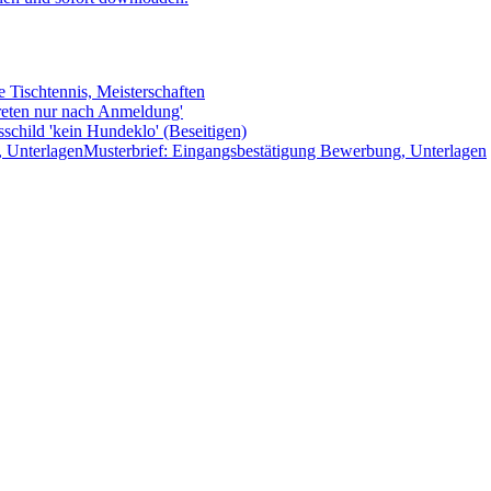
 Tischtennis, Meisterschaften
treten nur nach Anmeldung'
sschild 'kein Hundeklo' (Beseitigen)
Musterbrief: Eingangsbestätigung Bewerbung, Unterlagen