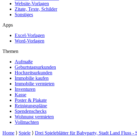
Website-Vorlagen
Zitate, Texte, Schilder
Sonstiges
Apps
Excel-Vorlagen
Word-Vorlagen
Themen
Aufmaße
Geburtstagsurkunden
Hochzeitsurkunden
Immobilie kaufen
Immobilie vermieten
Inventuren
Kasse
Poster & Plakate
Reinigungspläne
Spendenschecks
Wohnung vermieten
Vollmachten
Home
⟩
Spiele
⟩
Drei Spieleblätter für Babyparty, Stadt Land Fluss -