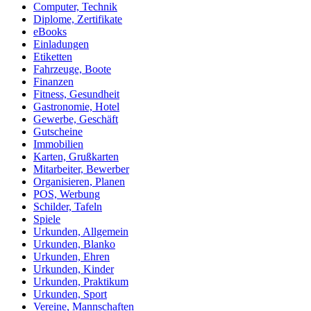
Computer, Technik
Diplome, Zertifikate
eBooks
Einladungen
Etiketten
Fahrzeuge, Boote
Finanzen
Fitness, Gesundheit
Gastronomie, Hotel
Gewerbe, Geschäft
Gutscheine
Immobilien
Karten, Grußkarten
Mitarbeiter, Bewerber
Organisieren, Planen
POS, Werbung
Schilder, Tafeln
Spiele
Urkunden, Allgemein
Urkunden, Blanko
Urkunden, Ehren
Urkunden, Kinder
Urkunden, Praktikum
Urkunden, Sport
Vereine, Mannschaften