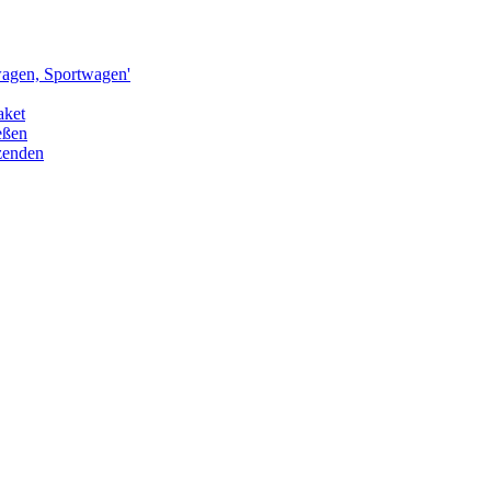
agen, Sportwagen'
aket
eßen
zenden