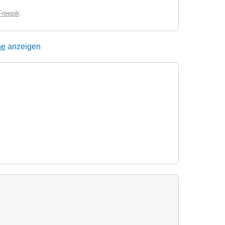
.
Freepik
ne
anzeigen