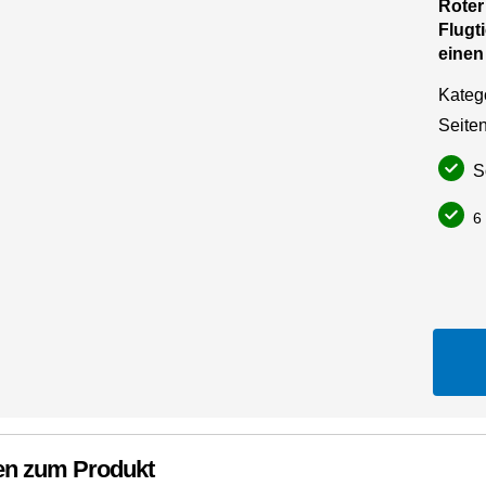
Roter
Flugt
einen
Kateg
Seiten
So
6 
en zum Produkt