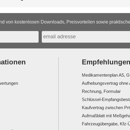
d von kostenlosen Downloads, Preisvorteilen sowie praktischen
mationen
Empfehlunge
Medikamentenplan A5, G
ertungen
Aufhebungsvertrag ohne 
Rechnung, Formular
Schlüssel-Empfangsbesta
Kaufvertrag zwischen Pr
Aufmaßblatt mit Meßgeha
Fahrzeugübergabe, Kfz-Ü