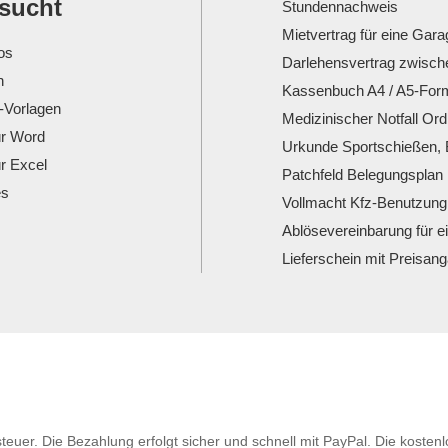
esucht
Stundennachweis
Mietvertrag für eine Gara
os
Darlehensvertrag zwisch
n
Kassenbuch A4 / A5-For
-Vorlagen
Medizinischer Notfall Or
ür Word
Urkunde Sportschießen, 
ür Excel
Patchfeld Belegungsplan
es
Vollmacht Kfz-Benutzung 
Ablösevereinbarung für 
Lieferschein mit Preisan
steuer. Die Bezahlung erfolgt sicher und schnell mit PayPal. Die koste