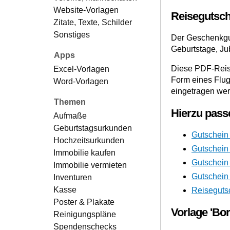
Website-Vorlagen
Reisegutsch
Zitate, Texte, Schilder
Sonstiges
Der Geschenkgut
Geburtstage, Ju
Apps
Diese PDF-Reise
Excel-Vorlagen
Form eines Flugt
Word-Vorlagen
eingetragen we
Themen
Hierzu pass
Aufmaße
Geburtstagsurkunden
Gutschein 
Hochzeitsurkunden
Gutschein 
Immobilie kaufen
Gutschein 
Immobilie vermieten
Gutschein 
Inventuren
Kasse
Reiseguts
Poster & Plakate
Vorlage 'Bo
Reinigungspläne
Spendenschecks