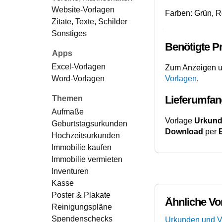
Website-Vorlagen
Farben: Grün, R
Zitate, Texte, Schilder
Sonstiges
Benötigte 
Apps
Excel-Vorlagen
Zum Anzeigen u
Vorlagen
.
Word-Vorlagen
Lieferumfan
Themen
Aufmaße
Vorlage
Urkunde
Geburtstagsurkunden
Download
per
Hochzeitsurkunden
Immobilie kaufen
Immobilie vermieten
Inventuren
Kasse
Poster & Plakate
Ähnliche Vo
Reinigungspläne
Spendenschecks
Urkunden und V