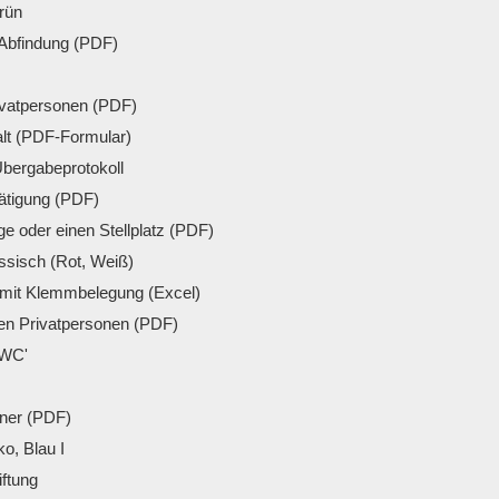
rün
Abfindung (PDF)
ivatpersonen (PDF)
lt (PDF-Formular)
bergabeprotokoll
̈tigung (PDF)
ge oder einen Stellplatz (PDF)
sisch (Rot, Weiß)
 mit Klemmbelegung (Excel)
en Privatpersonen (PDF)
 WC'
dner (PDF)
o, Blau I
iftung