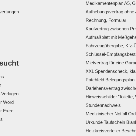
Medikamentenplan A5, G
ertungen
Aufhebungsvertrag ohne 
Rechnung, Formular
Kaufvertrag zwischen Pr
Aufmaßblatt mit Meßgeha
Fahrzeugübergabe, Kfz-Ü
Schlüssel-Empfangsbesta
esucht
Mietvertrag für eine Gara
XXL Spendenscheck, klas
os
Patchfeld Belegungsplan
n
Darlehensvertrag zwisch
-Vorlagen
Hinweisschilder 'Toilette,
ür Word
Stundennachweis
ür Excel
Medizinischer Notfall Or
es
Urkunde Taufschein Blank
Heizkreisverteiler Beschr